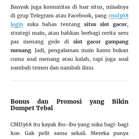
Banyak juga komunitas di luar situs, misalnya
di grup Telegram atau Facebook, yang
cmd368
login
suka bahas tentang
situs slot gacor
,
strategi main, atau bahkan berbagi cerita seru
pas menang gede di
slot gacor gampang
menang
. Jadi, pengalaman main kamu bukan
cuma soal menang atau kalah, tapi juga soal
nambah temen dan nambah ilmu.
Bonus dan Promosi yang Bikin
Dompet Tebal
CMD368 itu kayak ibu-ibu yang suka bagi-bagi
kue. Gak pelit sama sekali. Mereka punya