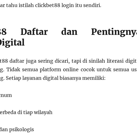
 tahu istilah clickbet88 login itu sendiri.
t88 Daftar dan Pentingny
Digital
8 daftar juga sering dicari, tapi di sinilah literasi digit
g. Tidak semua platform online cocok untuk semua us
. Setiap layanan digital biasanya memiliki:
nimum
rbeda di tiap wilayah
 dan psikologis