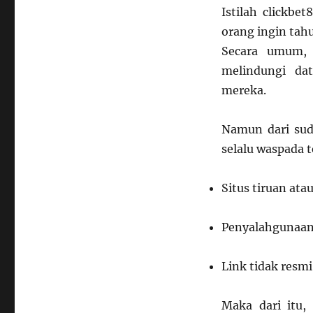
Istilah clickbe
orang ingin tahu
Secara umum, 
melindungi da
mereka.
Namun dari sud
selalu waspada 
Situs tiruan ata
Penyalahgunaan 
Link tidak resmi
Maka dari itu,