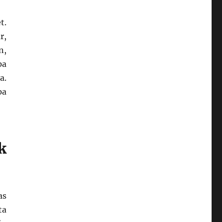
t.
r,
n,
pa
a.
pa
k
as
ta