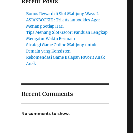
Recent Posts
Bonus Reward di Slot Mahjong Ways 2
ASIANBOOKIE : Trik Asianbookies Agar
Menang Setiap Hari
Tips Menang Slot Gacor: Panduan Lengkap
Mengatur Waktu Bermain
Strategi Game Online Mahjong untuk
Pemain yang Konsisten
Rekomendasi Game Balapan Favorit Anak
Anak
Recent Comments
No comments to show.