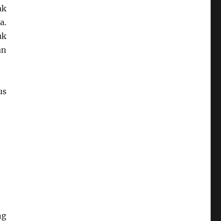
ak
a.
uk
an
us
ng