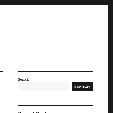
Search
SEARCH