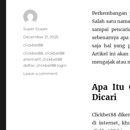
Perkembangan p
Salah satu nama
Author
Super Duper
sampai pencari
Posted
December 21, 2025
sebenarnya apa
on
Categories
clickbet88
saja hal yang 
Tags
clickbet88
,
clickbet88
Artikel ini ak
alternatif
,
clickbet88
mengajak atau 
daftar
,
clickbet88 login
on
Leave a comment
Mengenal
Apa Itu
Clickbet88
dari
Dicari
Sudut
Pandang
Digital
Clickbet88 dike
dan
Tren
di internet, kh
Platform