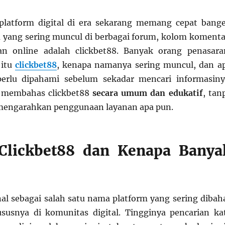
latform digital di era sekarang memang cepat bange
 yang sering muncul di berbagai forum, kolom komenta
an online adalah clickbet88. Banyak orang penasara
 itu
clickbet88
, kenapa namanya sering muncul, dan a
perlu dipahami sebelum sekadar mencari informasiny
an membahas clickbet88
secara umum dan edukatif
, tan
mengarahkan penggunaan layanan apa pun.
 Clickbet88 dan Kenapa Banya
nal sebagai salah satu nama platform yang sering dibah
ususnya di komunitas digital. Tingginya pencarian ka