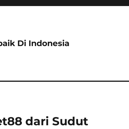
rbaik Di Indonesia
t88 dari Sudut