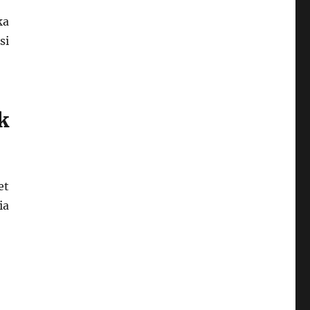
ka
si
k
et
ia