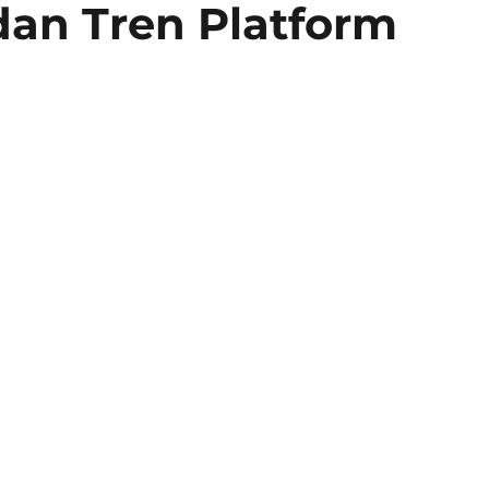
dan Tren Platform