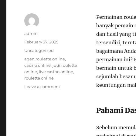
Permainan roulet
banyak pemain d
Author
admin
dan hasil yang t
Posted
February 27, 2025
tersendiri, ter
on
Categories
Uncategorized
bagaimana Anda
Tags
agen roulette online
,
permainan ini?
casino online
,
judi roulette
bermain untuk 
online
,
live casino online
,
sejumlah besar 
roulette online
keuntungan maks
on
Leave a comment
Roulette
Online:
Bagaimana
Pahami Das
Memanfaatkan
Keuntungan
Maksimal?
Sebelum memula