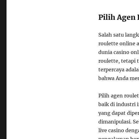
Pilih Agen
Salah satu lang
roulette online 
dunia casino on
roulette, tetapi
terpercaya adal
bahwa Anda memi
Pilih agen roule
baik di industr
yang dapat dipe
dimanipulasi. S
live casino den