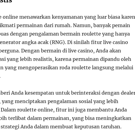
e online menawarkan kenyamanan yang luar biasa kare
ikmati permainan dari rumah. Namun, banyak pemain
puas dengan pengalaman bermain roulette yang hanya
rator angka acak (RNG). Di sinilah fitur live casino
berguna. Dengan bermain di live casino, Anda akan
si yang lebih realistis, karena permainan dipandu oleh
n yang mengoperasikan roda roulette langsung melalui
.
beri Anda kesempatan untuk berinteraksi dengan deale
, yang menciptakan pengalaman sosial yang lebih
alam roulette online, fitur ini juga membantu Anda
bih terlibat dalam permainan, yang bisa meningkatkan
 strategi Anda dalam membuat keputusan taruhan.