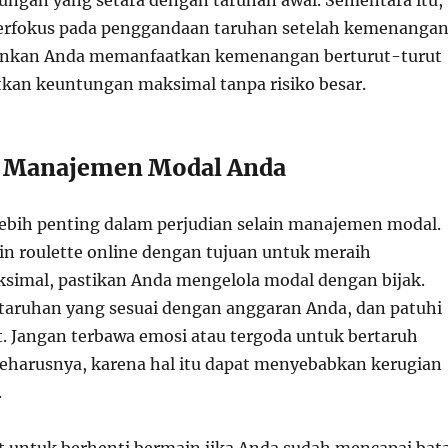
ungan yang setara dengan taruhan awal. Sementara itu,
 berfokus pada penggandaan taruhan setelah kemenangan
nkan Anda memanfaatkan kemenangan berturut-turut
an keuntungan maksimal tanpa risiko besar.
n Manajemen Modal Anda
lebih penting dalam perjudian selain manajemen modal.
in roulette online dengan tujuan untuk meraih
imal, pastikan Anda mengelola modal dengan bijak.
taruhan yang sesuai dengan anggaran Anda, dan patuhi
t. Jangan terbawa emosi atau tergoda untuk bertaruh
 seharusnya, karena hal itu dapat menyebabkan kerugian
.