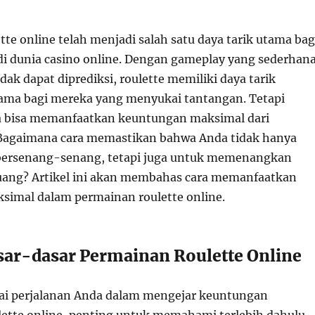
te online telah menjadi salah satu daya tarik utama bag
i dunia casino online. Dengan gameplay yang sederhan
idak dapat diprediksi, roulette memiliki daya tarik
utama bagi mereka yang menyukai tantangan. Tetapi
 bisa memanfaatkan keuntungan maksimal dari
 Bagaimana cara memastikan bahwa Anda tidak hanya
bersenang-senang, tetapi juga untuk memenangkan
uang? Artikel ini akan membahas cara memanfaatkan
imal dalam permainan roulette online.
ar-dasar Permainan Roulette Online
i perjalanan Anda dalam mengejar keuntungan