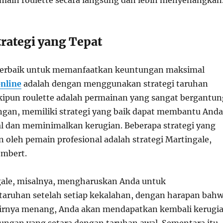
ain roulette secara langsung dan lebih menyenangkan
rategi yang Tepat
a terbaik untuk memanfaatkan keuntungan maksimal
online
adalah dengan menggunakan strategi taruhan
kipun roulette adalah permainan yang sangat bergantun
gan, memiliki strategi yang baik dapat membantu Anda
 dan meminimalkan kerugian. Beberapa strategi yang
 oleh pemain profesional adalah strategi Martingale,
embert.
gale, misalnya, mengharuskan Anda untuk
aruhan setelah setiap kekalahan, dengan harapan bah
hirnya menang, Anda akan mendapatkan kembali kerugi