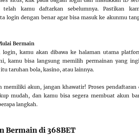
es situs, klik pada bagian login dan masukkan ID ser
 telah kamu daftarkan sebelumnya. Pastikan ka
ta login dengan benar agar bisa masuk ke akunmu tan
Mulai Bermain
il login, kamu akan dibawa ke halaman utama platfo
ini, kamu bisa langsung memilih permainan yang ing
itu taruhan bola, kasino, atau lainnya.
 memiliki akun, jangan khawatir! Proses pendaftaran 
ukup mudah, dan kamu bisa segera membuat akun ba
erapa langkah.
n Bermain di 368BET