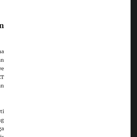
n
na
an
ve
ET
an
ti
ng
ga