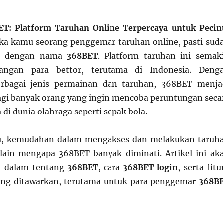
T: Platform Taruhan Online Terpercaya untuk Pecin
ika kamu seorang penggemar taruhan online, pasti sud
agi dengan nama
368BET
. Platform taruhan ini semak
langan para bettor, terutama di Indonesia. Deng
rbagai jenis permainan dan taruhan, 368BET menja
agi banyak orang yang ingin mencoba peruntungan seca
 di dunia olahraga seperti sepak bola.
u, kemudahan dalam mengakses dan melakukan taruh
lain mengapa 368BET banyak diminati. Artikel ini ak
h dalam tentang
368BET
, cara
368BET login
, serta fitu
yang ditawarkan, terutama untuk para penggemar
368B