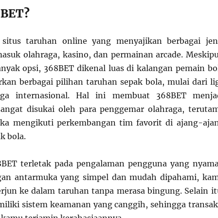
8BET?
situs taruhan online yang menyajikan berbagai jen
asuk olahraga, kasino, dan permainan arcade. Meskip
yak opsi, 368BET dikenal luas di kalangan pemain bo
an berbagai pilihan taruhan sepak bola, mulai dari li
liga internasional. Hal ini membuat 368BET menja
sangat disukai oleh para penggemar olahraga, teruta
ka mengikuti perkembangan tim favorit di ajang-aja
k bola.
8BET terletak pada pengalaman pengguna yang nyam
gan antarmuka yang simpel dan mudah dipahami, ka
erjun ke dalam taruhan tanpa merasa bingung. Selain it
miliki sistem keamanan yang canggih, sehingga transak