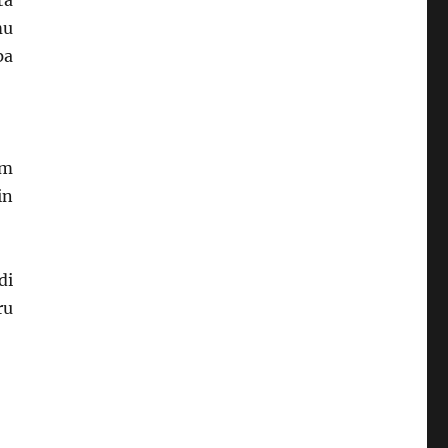
ta
mu
pa
rm
in
di
ru