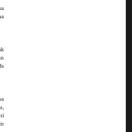
sa
ma
ak
an
ds
sa
u,
ni
in