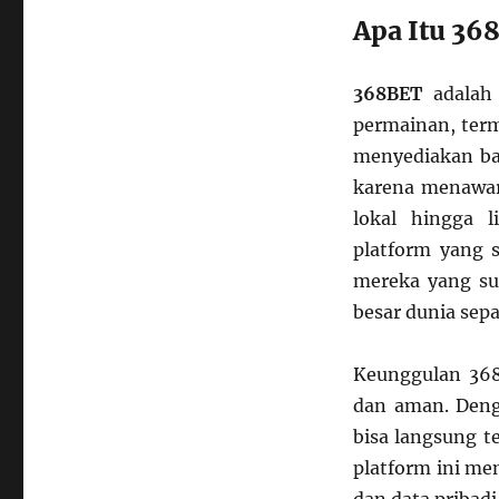
dan
Apa Itu 36
Judi
368BET
adalah 
permainan, term
menyediakan ban
karena menawark
lokal hingga 
platform yang 
mereka yang su
besar dunia sepa
Keunggulan 36
dan aman. Den
bisa langsung t
platform ini me