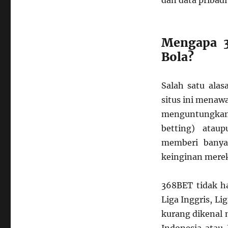
dan data pribad
Mengapa 3
Bola?
Salah satu ala
situs ini menaw
menguntungkan.
betting) atau
memberi banya
keinginan mere
368BET tidak ha
Liga Inggris, Li
kurang dikenal 